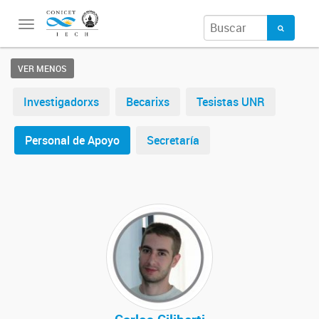
Toggle
navigation
VER MENOS
Investigadorxs
Becarixs
Tesistas UNR
Personal de Apoyo
Secretaría