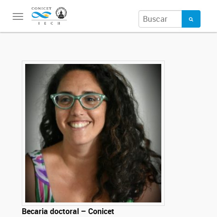
Toggle
navigation
Becaria doctoral – Conicet