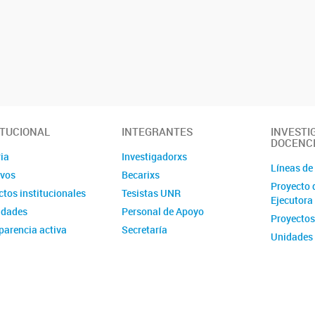
ITUCIONAL
INTEGRANTES
INVESTI
DOCENC
ia
Investigadorxs
Líneas de
ivos
Becarixs
Proyecto 
tos institucionales
Tesistas UNR
Ejecutora
idades
Personal de Apoyo
Proyectos
parencia activa
Secretaría
Unidades 
Posgrado
Estancias
Programa 
Formativa