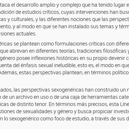
taca el desarrollo amplio y complejo que ha tenido lugar e
radición de estudios críticos, cuyas intervenciones han bu
sticas y culturales, y las diferentes nociones que las persp
ento, y al modo en que se han instalado sus temas y térm
nsiones actuales.
ricas se plantean como formulaciones críticas con difere
que abrevan en diferentes teorías, tradiciones filosófica
género posee inflexiones históricas en su propio devenir
enta del énfasis sexual ineludible, esto es, el modo en q
. Además, estas perspectivas plantean, en términos político
uados, las perspectivas sexogenéricas han construido un 
ón de un archivo en uso o de una caja de herramientas cat
ticas de distinto tenor. En términos más precisos, esta Lín
iones de sexualidades y género y busca propiciar investiga
o sexogenérico como foco de estudio, a través de sus dis