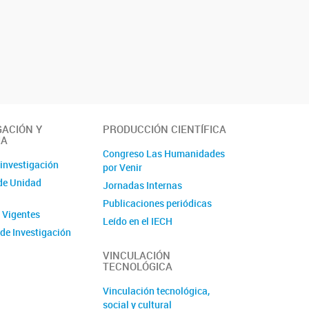
GACIÓN Y
PRODUCCIÓN CIENTÍFICA
IA
Congreso Las Humanidades
 investigación
por Venir
de Unidad
Jornadas Internas
Publicaciones periódicas
 Vigentes
Leído en el IECH
de Investigación
Libros
s
VINCULACIÓN
TECNOLÓGICA
 y Pasantías
de Prácticas
Vinculación tecnológica,
s en Investigación
social y cultural