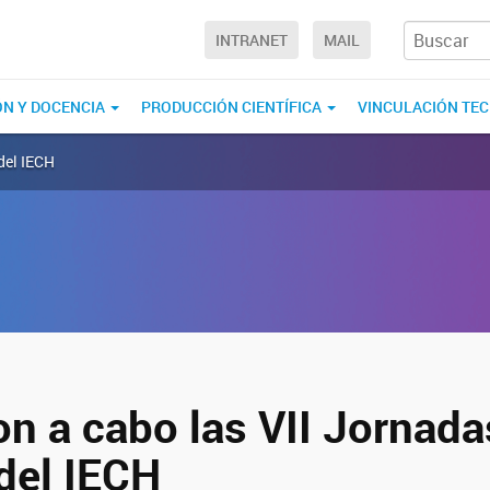
INTRANET
MAIL
ÓN Y DOCENCIA
PRODUCCIÓN CIENTÍFICA
VINCULACIÓN TE
 del IECH
on a cabo las VII Jornada
del IECH