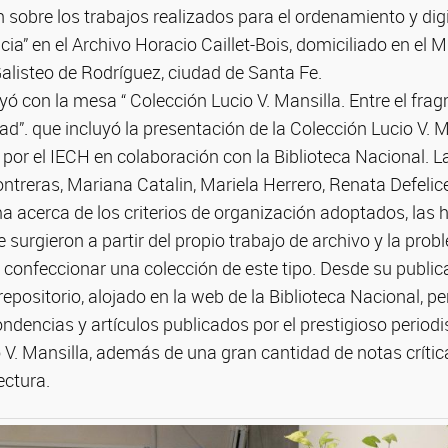
obre los trabajos realizados para el ordenamiento y digi
ia” en el Archivo Horacio Caillet-Bois, domiciliado en el 
alisteo de Rodríguez, ciudad de Santa Fe.
yó con la mesa “ Colección Lucio V. Mansilla. Entre el fra
ad”. que incluyó la presentación de la Colección Lucio V. Ma
o por el IECH en colaboración con la Biblioteca Nacional. 
treras, Mariana Catalin, Mariela Herrero, Renata Defelice
 acerca de los criterios de organización adoptados, las h
e surgieron a partir del propio trabajo de archivo y la prob
 confeccionar una colección de este tipo. Desde su public
 repositorio, alojado en la web de la Biblioteca Nacional, p
dencias y artículos publicados por el prestigioso periodista
 V. Mansilla, además de una gran cantidad de notas críti
ectura.