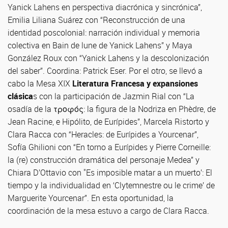
Yanick Lahens en perspectiva diacrónica y sincrónica”,
Emilia Liliana Suárez con “Reconstrucción de una
identidad poscolonial: narración individual y memoria
colectiva en Bain de lune de Yanick Lahens” y Maya
González Roux con “Yanick Lahens y la descolonización
del saber”. Coordina: Patrick Eser. Por el otro, se llevó a
cabo la Mesa XIX
Literatura Francesa y expansiones
clásica
s con la participación de Jazmin Rial con “La
osadía de la τροφός: la figura de la Nodriza en Phèdre, de
Jean Racine, e Hipólito, de Eurípides”, Marcela Ristorto y
Clara Racca con “Heracles: de Eurípides a Yourcenar”,
Sofía Ghilioni con “En torno a Eurípides y Pierre Corneille:
la (re) construcción dramática del personaje Medea” y
Chiara D’Ottavio con "Es imposible matar a un muerto’: El
tiempo y la individualidad en ‘Clytemnestre ou le crime’ de
Marguerite Yourcenar”. En esta oportunidad, la
coordinación de la mesa estuvo a cargo de Clara Racca.