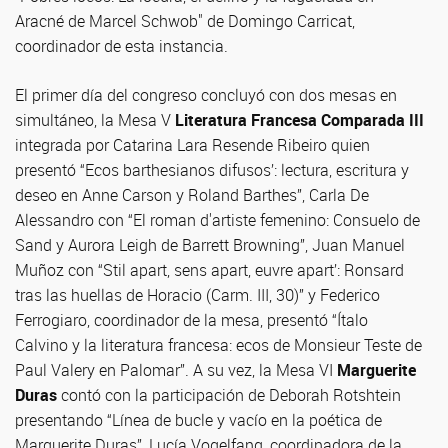
Aracné de Marcel Schwob" de Domingo Carricat,
coordinador de esta instancia.
El primer día del congreso concluyó con dos mesas en
simultáneo, la Mesa V
Literatura Francesa Comparada III
integrada por Catarina Lara Resende Ribeiro quien
presentó “Ecos barthesianos difusos’: lectura, escritura y
deseo en Anne Carson y Roland Barthes”, Carla De
Alessandro con “El roman d'artiste femenino: Consuelo de
Sand y Aurora Leigh de Barrett Browning”, Juan Manuel
Muñoz con “Stil apart, sens apart, euvre apart’: Ronsard
tras las huellas de Horacio (Carm. III, 30)” y Federico
Ferrogiaro, coordinador de la mesa, presentó “Ítalo
Calvino y la literatura francesa: ecos de Monsieur Teste de
Paul Valery en Palomar”. A su vez, la Mesa VI
Marguerite
Duras
contó con la participación de Deborah Rotshtein
presentando “Línea de bucle y vacío en la poética de
Marguerite Duras”, Lucía Vogelfang, coordinadora de la