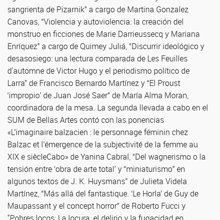
sangrienta de Pizarnik” a cargo de Martina Gonzalez
Canovas, “Violencia y autoviolencia: la creación del
monstruo en ficciones de Marie Darrieussecq y Mariana
Enríquez” a cargo de Quimey Juliá, “Discurrir ideológico y
desasosiego: una lectura comparada de Les Feuilles
d'automne de Victor Hugo y el periodismo político de
Larra” de Francisco Bernardo Martínez y “El Proust
‘impropio’ de Juan José Saer” de María Alma Moran,
coordinadora de la mesa. La segunda llevada a cabo en el
SUM de Bellas Artes contó con las ponencias
«L’imaginaire balzacien : le personnage féminin chez
Balzac et l’émergence de la subjectivité de la femme au
XIX e siècleCabo» de Yanina Cabral, “Del wagnerismo o la
tensión entre ‘obra de arte total’ y “miniaturismo” en
algunos textos de J. K. Huysmans” de Julieta Videla
Martínez, “Más allá del fantastique. ‘Le Horla’ de Guy de
Maupassant y el concept horror” de Roberto Fucci y
"Pobres locos: La locura, el delirio y la fugacidad en