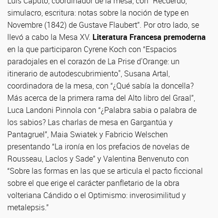
Luis Caputo, coordinador de la mesa, con “Recuerdo,
simulacro, escritura: notas sobre la noción de type en
Novembre (1842) de Gustave Flaubert”. Por otro lado, se
llevó a cabo la Mesa XV.
Literatura Francesa premoderna
en la que participaron Cyrene Koch con “Espacios
paradojales en el corazón de La Prise d'Orange: un
itinerario de autodescubrimiento", Susana Artal,
coordinadora de la mesa, con “¿Qué sabía la doncella?
Más acerca de la primera rama del Alto libro del Graal”,
Luca Landoni Pinnola con “¿Palabra sabia o palabra de
los sabios? Las charlas de mesa en Gargantúa y
Pantagruel”, Maia Swiatek y Fabricio Welschen
presentando “La ironía en los prefacios de novelas de
Rousseau, Laclos y Sade” y Valentina Benvenuto con
“Sobre las formas en las que se articula el pacto ficcional
sobre el que erige el carácter panfletario de la obra
volteriana Cándido o el Optimismo: inverosimilitud y
metalepsis.”