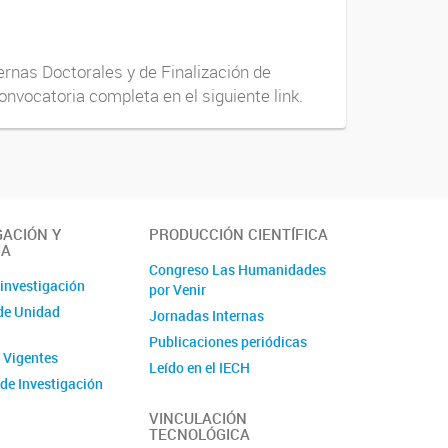
rnas Doctorales y de Finalización de
onvocatoria completa en el siguiente link.
GACIÓN Y
PRODUCCIÓN CIENTÍFICA
IA
Congreso Las Humanidades
 investigación
por Venir
de Unidad
Jornadas Internas
Publicaciones periódicas
 Vigentes
Leído en el IECH
de Investigación
Libros
s
VINCULACIÓN
TECNOLÓGICA
 y Pasantías