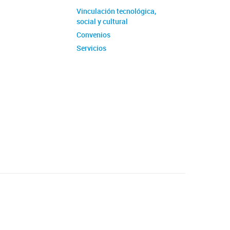
de Prácticas
Vinculación tecnológica,
s en Investigación
social y cultural
y seminarios
Convenios
Servicios