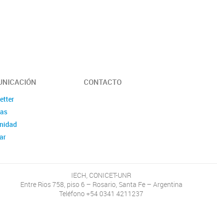
Programa 
Formativa
Talleres 
NICACIÓN
CONTACTO
etter
ias
nidad
ar
IECH, CONICET-UNR
Entre Rios 758, piso 6 – Rosario, Santa Fe – Argentina
Teléfono +54 0341 4211237