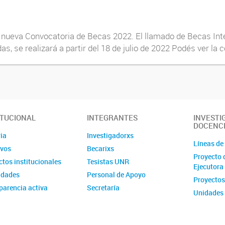
 nueva Convocatoria de Becas 2022. El llamado de Becas Inte
, se realizará a partir del 18 de julio de 2022 Podés ver la c
ITUCIONAL
INTEGRANTES
INVESTI
DOCENC
ia
Investigadorxs
Líneas de
ivos
Becarixs
Proyecto 
tos institucionales
Tesistas UNR
Ejecutora
idades
Personal de Apoyo
Proyectos
parencia activa
Secretaría
Unidades 
Posgrado
Estancias