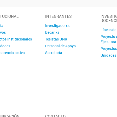
ITUCIONAL
INTEGRANTES
INVESTI
DOCENC
ia
Investigadorxs
Líneas de
ivos
Becarixs
Proyecto 
tos institucionales
Tesistas UNR
Ejecutora
idades
Personal de Apoyo
Proyectos
parencia activa
Secretaría
Unidades 
Posgrado
Estancias
Programa 
Formativa
Talleres 
NICACIÓN
CONTACTO