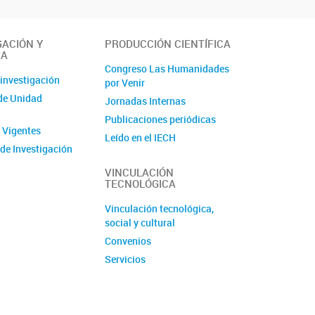
GACIÓN Y
PRODUCCIÓN CIENTÍFICA
IA
Congreso Las Humanidades
 investigación
por Venir
de Unidad
Jornadas Internas
Publicaciones periódicas
 Vigentes
Leído en el IECH
de Investigación
Libros
s
VINCULACIÓN
TECNOLÓGICA
 y Pasantías
de Prácticas
Vinculación tecnológica,
s en Investigación
social y cultural
y seminarios
Convenios
Servicios