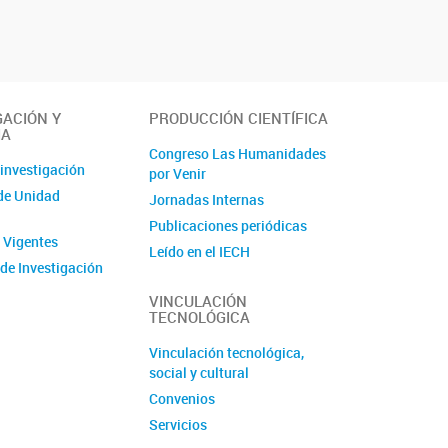
GACIÓN Y
PRODUCCIÓN CIENTÍFICA
IA
Congreso Las Humanidades
 investigación
por Venir
de Unidad
Jornadas Internas
Publicaciones periódicas
 Vigentes
Leído en el IECH
de Investigación
Libros
s
VINCULACIÓN
TECNOLÓGICA
 y Pasantías
de Prácticas
Vinculación tecnológica,
s en Investigación
social y cultural
y seminarios
Convenios
Servicios