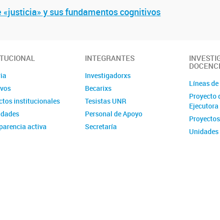
e «justicia» y sus fundamentos cognitivos
ITUCIONAL
INTEGRANTES
INVESTI
DOCENC
ia
Investigadorxs
Líneas de
ivos
Becarixs
Proyecto 
tos institucionales
Tesistas UNR
Ejecutora
idades
Personal de Apoyo
Proyectos
parencia activa
Secretaría
Unidades 
Posgrado
Estancias
Programa 
Formativa
Talleres 