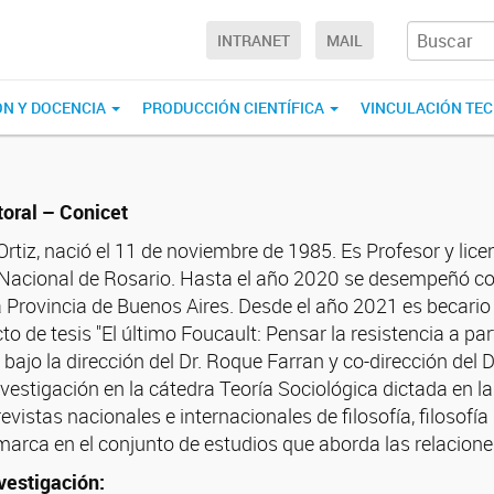
INTRANET
MAIL
ÓN Y DOCENCIA
PRODUCCIÓN CIENTÍFICA
VINCULACIÓN TE
oral – Conicet
rtiz, nació el 11 de noviembre de 1985. Es Profesor y lice
 Nacional de Rosario. Hasta el año 2020 se desempeñó c
la Provincia de Buenos Aires. Desde el año 2021 es becari
to de tesis "El último Foucault: Pensar la resistencia a pa
" bajo la dirección del Dr. Roque Farran y co-dirección de
nvestigación en la cátedra Teoría Sociológica dictada en l
revistas nacionales e internacionales de filosofía, filosofía 
arca en el conjunto de estudios que aborda las relaciones e
vestigación: