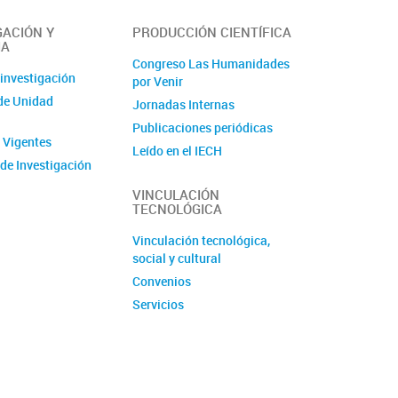
GACIÓN Y
PRODUCCIÓN CIENTÍFICA
IA
Congreso Las Humanidades
 investigación
por Venir
de Unidad
Jornadas Internas
Publicaciones periódicas
 Vigentes
Leído en el IECH
de Investigación
Libros
s
VINCULACIÓN
TECNOLÓGICA
 y Pasantías
de Prácticas
Vinculación tecnológica,
s en Investigación
social y cultural
y seminarios
Convenios
Servicios