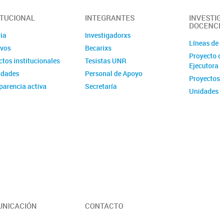
ITUCIONAL
INTEGRANTES
INVESTI
DOCENC
ia
Investigadorxs
Líneas de
ivos
Becarixs
Proyecto 
tos institucionales
Tesistas UNR
Ejecutora
idades
Personal de Apoyo
Proyectos
parencia activa
Secretaría
Unidades 
Posgrado
Estancias
Programa 
Formativa
Talleres 
NICACIÓN
CONTACTO