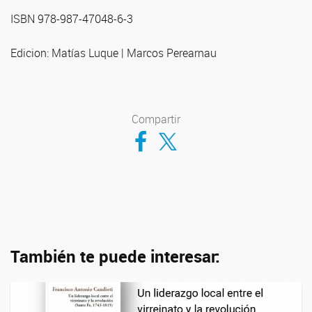
ISBN 978-987-47048-6-3
Edicion: Matías Luque | Marcos Perearnau
Compartir
Compartir en Facebook
Compartir en Twitter
También te puede interesar: