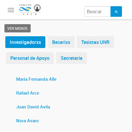
Toggle
navigation
VER MENOS
Investigadorxs
Becarixs
Tesistas UNR
Personal de Apoyo
Secretaría
María Fernanda Alle
Rafael Arce
Juan David Avila
Nora Avaro