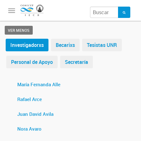
Toggle
navigation
VER MENOS
Investigadorxs
Becarixs
Tesistas UNR
Personal de Apoyo
Secretaría
María Fernanda Alle
Rafael Arce
Juan David Avila
Nora Avaro