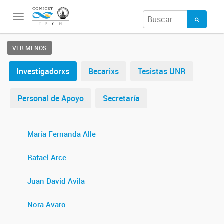
Toggle
navigation
VER MENOS
Investigadorxs
Becarixs
Tesistas UNR
Personal de Apoyo
Secretaría
María Fernanda Alle
Rafael Arce
Juan David Avila
Nora Avaro